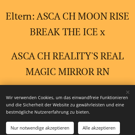
Eltern: ASCA CH MOON RISE
BREAK THE ICE x
ASCA CH REALITY'S REAL
MAGIC MIRROR RN
Wir verwenden Cookies, um das einwandfreie Funktionieren
und die Sicherheit der Website zu gewährleisten und eine
bestmögliche Nutzererfahrung zu bieten.
Tel.
:
+49 (0) 170 381 5888
Nur notwendige akzeptieren
Alle akzeptieren
© by Sylvia Böttcher
Cookies